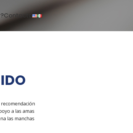
r?
Contacto
UIDO
 y recomendación
apoyo a las amas
mina las manchas